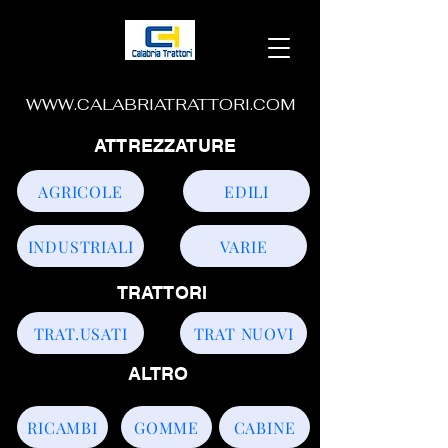
WWW.CALABRIATRATTORI.COM
ATTREZZATURE
AGRICOLE
EDILI
INDUSTRIALI
VARIE
TRATTORI
TRAT.USATI
TRAT NUOVI
ALTRO
RICAMBI
GOMME
CABINE