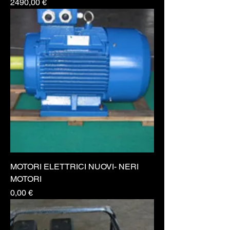
Prezzo
2490,00 €
MOTORI ELETTRICI NUOVI- NERI
MOTORI
Prezzo
0,00 €