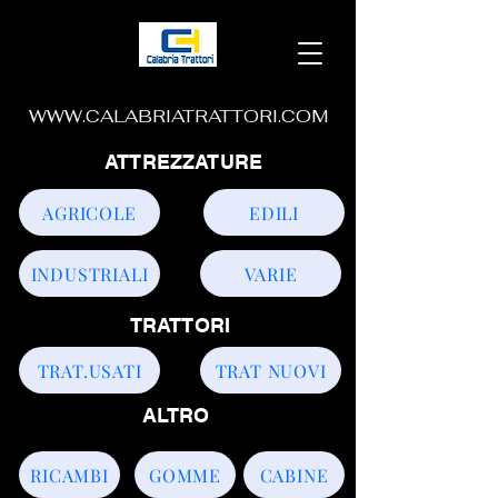
WWW.CALABRIATRATTORI.COM
ATTREZZATURE
AGRICOLE
EDILI
INDUSTRIALI
VARIE
TRATTORI
TRAT.USATI
TRAT NUOVI
ALTRO
RICAMBI
GOMME
CABINE