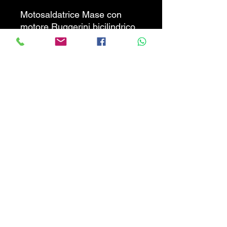
Motosaldatrice Mase con
motore Ruggerini bicilindrico
RD 210 con generatore di
corrente 220/380V montata
su carrello- Avviamento
elettrico. Macchina pronta
all’uso. Prezzo non trattabile.
INFO 327 088 7847
CALABRIATRATTORI.COM
info@calabriatrattori.com