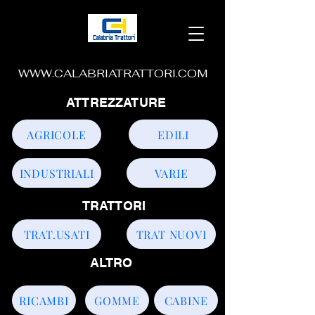
WWW.CALABRIATRATTORI.COM
ATTREZZATURE
AGRICOLE
EDILI
INDUSTRIALI
VARIE
TRATTORI
TRAT.USATI
TRAT NUOVI
ALTRO
RICAMBI
GOMME
CABINE