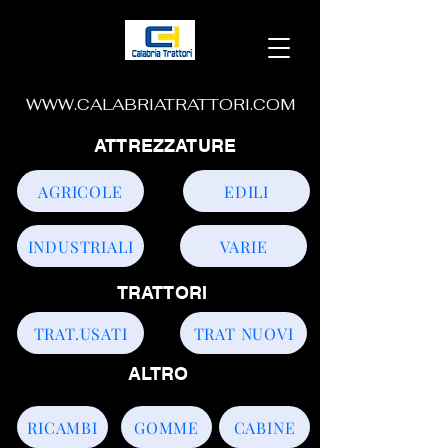
WWW.CALABRIATRATTORI.COM
ATTREZZATURE
AGRICOLE
EDILI
INDUSTRIALI
VARIE
TRATTORI
TRAT.USATI
TRAT NUOVI
ALTRO
RICAMBI
GOMME
CABINE