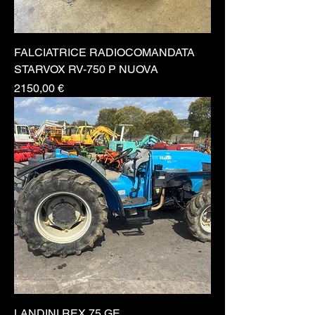
FALCIATRICE RADIOCOMANDATA
STARVOX RV-750 P NUOVA
Prezzo
2150,00 €
LANDINI REX 75 GE