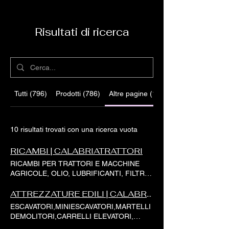
Risultati di ricerca
Tutti (796)
Prodotti (786)
Altre pagine (10)
10 risultati trovati con una ricerca vuota
RICAMBI | CALABRIATRATTORI
RICAMBI PER TRATTORI E MACCHINE
AGRICOLE, OLIO, LUBRIFICANTI, FILTRI,
GUARNIZIONI www.calabriatrattori.com ,
PROVINCIA COSENZA - SAN MARCO
ATTREZZATURE EDILI | CALABRIATRATTORI
ARGENTANO. MOTOAGRICOLA MAR
ESCAVATORI,MINIESCAVATORI,MARTELLI
DIFFERENZIALI Motoagricola Mariniello
DEMOLITORI,CARRELLI ELEVATORI,
Generosa Hp 26 differenziale anteriore e
TERNE, GRU,PIATTAFORME,MINI