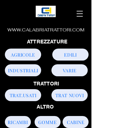
WWW.CALABRIATRATTORI.COM
ATTREZZATURE
AGRICOLE
EDILI
INDUSTRIALI
VARIE
TRATTORI
TRAT.USATI
TRAT NUOVI
ALTRO
RICAMBI
GOMME
CABINE