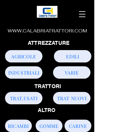
WWW.CALABRIATRATTORI.COM
ATTREZZATURE
AGRICOLE
EDILI
INDUSTRIALI
VARIE
TRATTORI
TRAT.USATI
TRAT NUOVI
ALTRO
RICAMBI
GOMME
CABINE