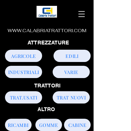
WWW.CALABRIATRATTORI.COM
ATTREZZATURE
AGRICOLE
EDILI
INDUSTRIALI
VARIE
TRATTORI
TRAT.USATI
TRAT NUOVI
ALTRO
RICAMBI
GOMME
CABINE