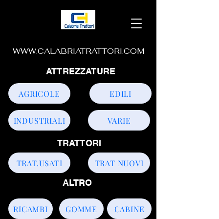
WWW.CALABRIATRATTORI.COM
ATTREZZATURE
AGRICOLE
EDILI
INDUSTRIALI
VARIE
TRATTORI
TRAT.USATI
TRAT NUOVI
ALTRO
RICAMBI
GOMME
CABINE