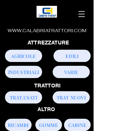
WWW.CALABRIATRATTORI.COM
ATTREZZATURE
AGRICOLE
EDILI
INDUSTRIALI
VARIE
TRATTORI
TRAT.USATI
TRAT NUOVI
ALTRO
RICAMBI
GOMME
CABINE