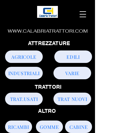
WWW.CALABRIATRATTORI.COM
ATTREZZATURE
AGRICOLE
EDILI
INDUSTRIALI
VARIE
TRATTORI
TRAT.USATI
TRAT NUOVI
ALTRO
RICAMBI
GOMME
CABINE