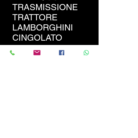
TRASMISSIONE
TRATTORE
LAMBORGHINI
CINGOLATO
Prezzo
1800,00 €
Trasmissione completa dì
riduttori-ruote motrici-ruote
folli-rulli Lamborghini C 533 S.
Il tutto perfettamente
funzionante. PREZZO NON
TRATTABILE !!