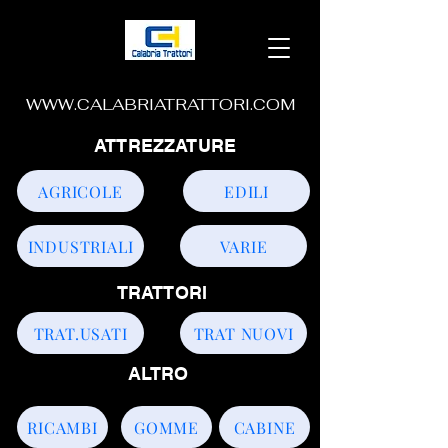
WWW.CALABRIATRATTORI.COM
ATTREZZATURE
AGRICOLE
EDILI
INDUSTRIALI
VARIE
TRATTORI
TRAT.USATI
TRAT NUOVI
ALTRO
RICAMBI
GOMME
CABINE