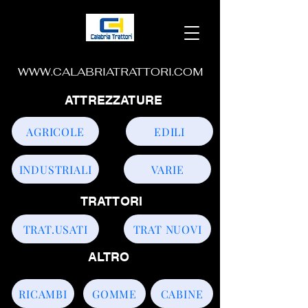
WWW.CALABRIATRATTORI.COM
ATTREZZATURE
AGRICOLE
EDILI
INDUSTRIALI
VARIE
TRATTORI
TRAT.USATI
TRAT NUOVI
ALTRO
RICAMBI
GOMME
CABINE