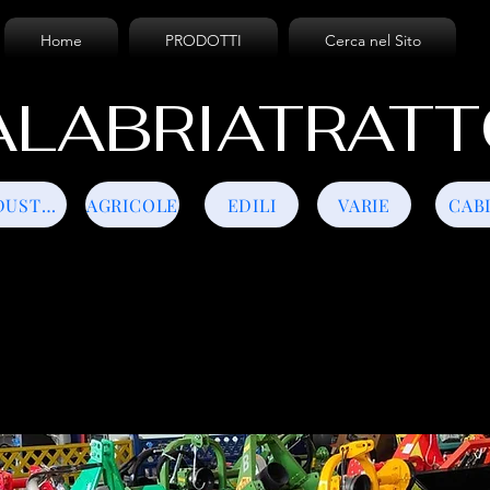
Home
PRODOTTI
Cerca nel Sito
LABRIATRATT
INDUSTRIALI
AGRICOLE
EDILI
VARIE
CAB