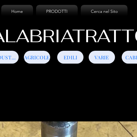
Home
PRODOTTI
Cerca nel Sito
LABRIATRATT
INDUSTRIALI
AGRICOLE
EDILI
VARIE
CAB