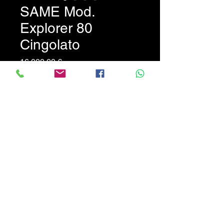
SAME Mod.
Explorer 80
Cingolato
Prezzo
16.000,00 €
Trattore Same Mod. Explorer
80 Cingolato con apripista -
tilt idraulico - telaio di
protezione - buono stato
PREZZO NON TRATTABILE
!!!
CALABRIATRATTORI.COM