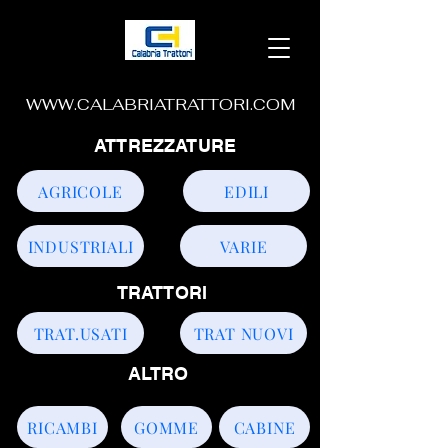
WWW.CALABRIATRATTORI.COM
ATTREZZATURE
AGRICOLE
EDILI
INDUSTRIALI
VARIE
TRATTORI
TRAT.USATI
TRAT NUOVI
ALTRO
RICAMBI
GOMME
CABINE