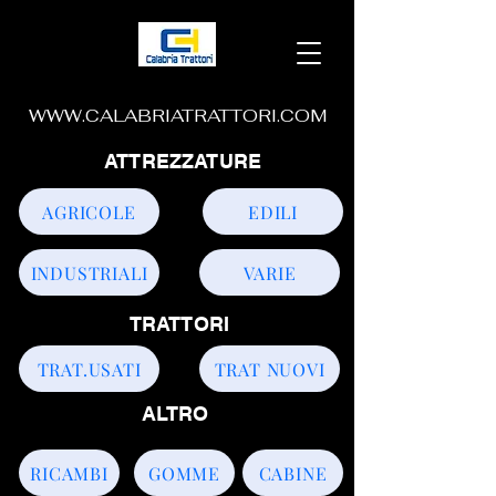
WWW.CALABRIATRATTORI.COM
ATTREZZATURE
AGRICOLE
EDILI
INDUSTRIALI
VARIE
TRATTORI
TRAT.USATI
TRAT NUOVI
ALTRO
RICAMBI
GOMME
CABINE