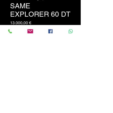
SAME
EXPLORER 60 DT
Prezzo
13.000,00 €
Trattore Same Explorer 60 DT
- Trasmissione a 5 rapporti -
49 Km/h - Frenatura integrale-
MACCHINA PRONTA ALL'
USO !!! PREZZO NON
TRATTABILE !!
CALABRIATRATTORI.COM