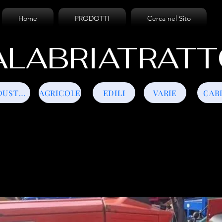
Home
PRODOTTI
Cerca nel Sito
LABRIATRATT
INDUSTRIALI
AGRICOLE
EDILI
VARIE
CAB