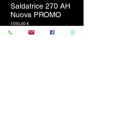
Saldatrice 270 AH
Nuova PROMO
Prezzo
1550,00 €
Saldatrice nuova a filo
continuo Miller 270 Ah
completa come da foto e
senza torcia. Prezzo
promozionale non trattabile.
INFO 327 088 7847
CALABRIATRATTORI.COM