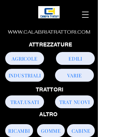
WWW.CALABRIATRATTORI.COM
ATTREZZATURE
AGRICOLE
EDILI
INDUSTRIALI
VARIE
TRATTORI
TRAT.USATI
TRAT NUOVI
ALTRO
RICAMBI
GOMME
CABINE