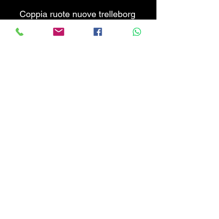
Coppia ruote nuove trelleborg
12.4 R32 complete di cerchio
a 8 fori per trattori FIAT -
NEW HOLLAND - SAME -
LANDINI. PREZZO NON
TRATTABILE AL NETTO
DELL'IVA a coppia.
CALABRIATRATTORI.COM
info@calabriatrattori.com
© 2024 created by Calabria Trattori SRL-