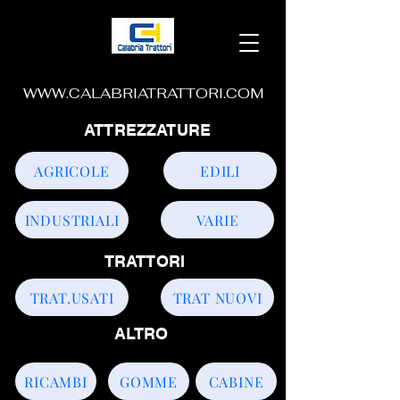
WWW.CALABRIATRATTORI.COM
ATTREZZATURE
AGRICOLE
EDILI
INDUSTRIALI
VARIE
TRATTORI
TRAT.USATI
TRAT NUOVI
ALTRO
RICAMBI
GOMME
CABINE