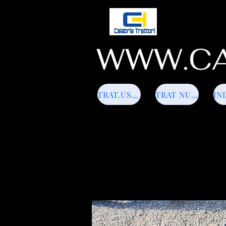
WWW.CA
TRAT.USATI
TRAT NUOVI