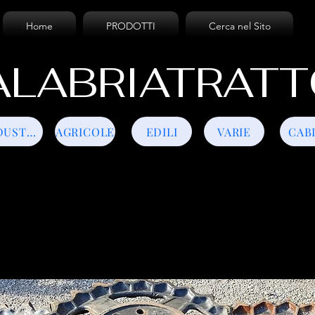
Home
PRODOTTI
Cerca nel Sito
LABRIATRATT
INDUSTRIALI
AGRICOLE
EDILI
VARIE
CAB