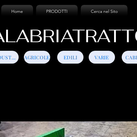
Home
PRODOTTI
Cerca nel Sito
LABRIATRATT
INDUSTRIALI
AGRICOLE
EDILI
VARIE
CAB