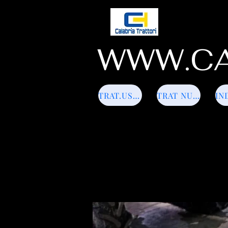
WWW.CA
TRAT.USATI
TRAT NUOVI