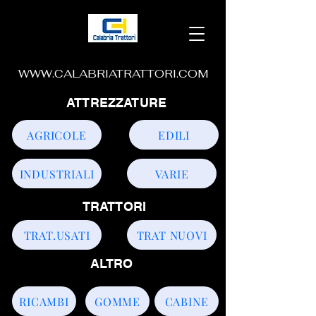
WWW.CALABRIATRATTORI.COM
ATTREZZATURE
AGRICOLE
EDILI
INDUSTRIALI
VARIE
TRATTORI
TRAT.USATI
TRAT NUOVI
ALTRO
RICAMBI
GOMME
CABINE