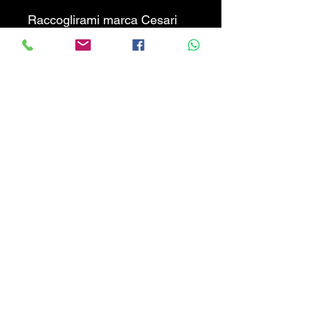
Raccoglirami marca Cesari
Nuovo, utile per raccogliere i
residui di potatura ed
andanarli al centro della fila
per poterli trinciare.
PREZZO NON TRATTABILE
!!!
CALABRIATRATTORI.COM
info@calabriatrattori.com
© 2024 created by Calabria Trattori SRL-