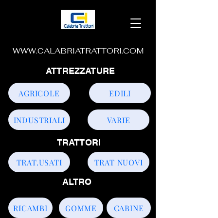
WWW.CALABRIATRATTORI.COM
ATTREZZATURE
AGRICOLE
EDILI
INDUSTRIALI
VARIE
TRATTORI
TRAT.USATI
TRAT NUOVI
ALTRO
RICAMBI
GOMME
CABINE