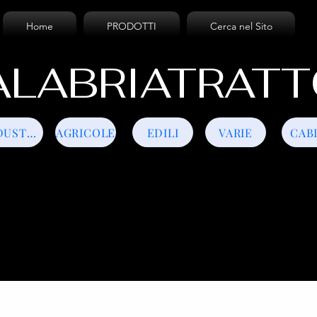
Home
PRODOTTI
Cerca nel Sito
LABRIATRATT
INDUSTRIALI
AGRICOLE
EDILI
VARIE
CAB