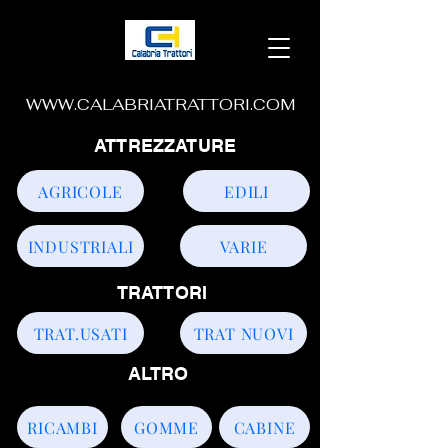
WWW.CALABRIATRATTORI.COM
ATTREZZATURE
AGRICOLE
EDILI
INDUSTRIALI
VARIE
TRATTORI
TRAT.USATI
TRAT NUOVI
ALTRO
RICAMBI
GOMME
CABINE