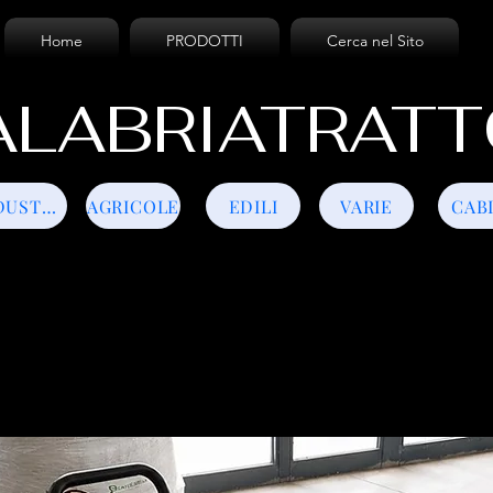
Home
PRODOTTI
Cerca nel Sito
LABRIATRATT
INDUSTRIALI
AGRICOLE
EDILI
VARIE
CAB