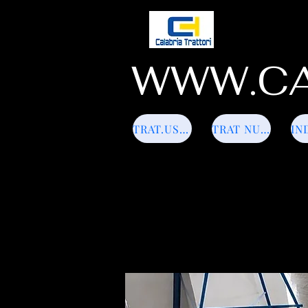
WWW.CA
TRAT.USATI
TRAT NUOVI