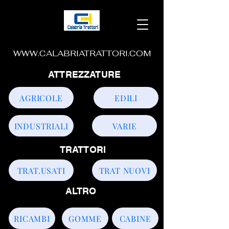
WWW.CALABRIATRATTORI.COM
ATTREZZATURE
AGRICOLE
EDILI
INDUSTRIALI
VARIE
TRATTORI
TRAT.USATI
TRAT NUOVI
ALTRO
RICAMBI
GOMME
CABINE