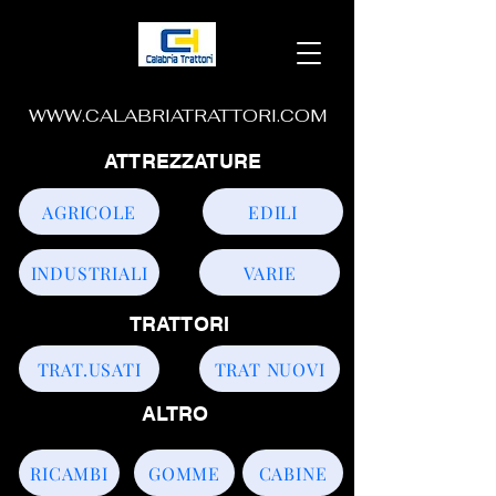
WWW.CALABRIATRATTORI.COM
ATTREZZATURE
AGRICOLE
EDILI
INDUSTRIALI
VARIE
TRATTORI
TRAT.USATI
TRAT NUOVI
ALTRO
RICAMBI
GOMME
CABINE