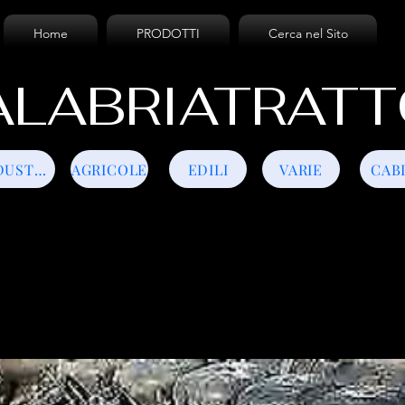
Home
PRODOTTI
Cerca nel Sito
LABRIATRATT
INDUSTRIALI
AGRICOLE
EDILI
VARIE
CAB