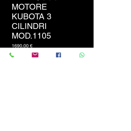
MOTORE
KUBOTA 3
CILINDRI
MOD.1105
Prezzo
1690,00 €
Motore Kubota 3 Cilindri
Modello 1105 completo-
colore come in foto e
mancante del motorino di
avviamento.
PREZZO NON TRATTABILE
!!!