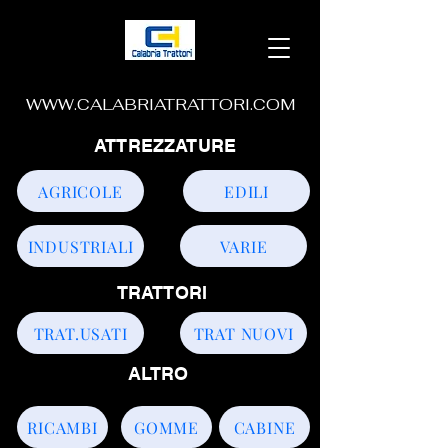
WWW.CALABRIATRATTORI.COM
ATTREZZATURE
AGRICOLE
EDILI
INDUSTRIALI
VARIE
TRATTORI
TRAT.USATI
TRAT NUOVI
ALTRO
RICAMBI
GOMME
CABINE