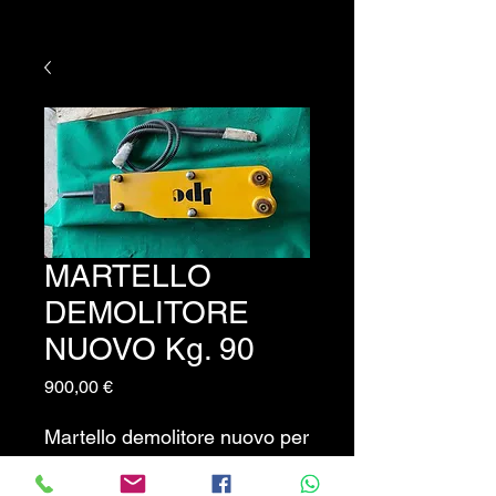
MARTELLO
DEMOLITORE
NUOVO Kg. 90
Prezzo
900,00 €
Martello demolitore nuovo per
escavatori fino a 25 q.li -
completo di tubi e sella.