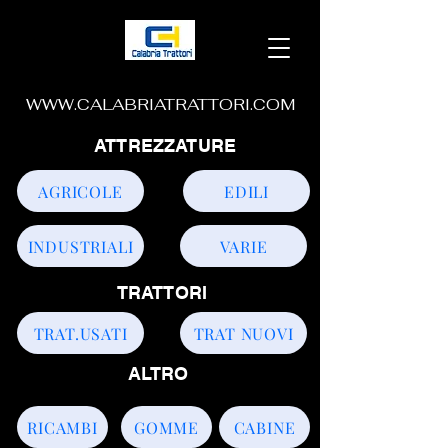
WWW.CALABRIATRATTORI.COM
ATTREZZATURE
AGRICOLE
EDILI
INDUSTRIALI
VARIE
TRATTORI
TRAT.USATI
TRAT NUOVI
ALTRO
RICAMBI
GOMME
CABINE