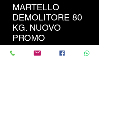
MARTELLO
DEMOLITORE 80
KG. NUOVO
PROMO
Prezzo
1300,00 €
Martello demolitore idraulico
Solmek da KG 00 completo di
punta - sella -tubi- accessori
per l'uso
PREZZO PROMOZIONALE
NON TRATTABILE !!!!