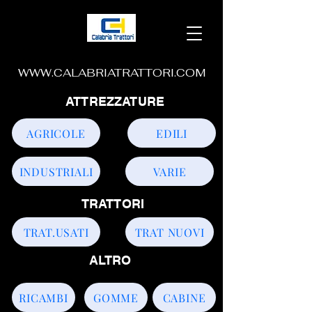
WWW.CALABRIATRATTORI.COM
ATTREZZATURE
AGRICOLE
EDILI
INDUSTRIALI
VARIE
TRATTORI
TRAT.USATI
TRAT NUOVI
ALTRO
RICAMBI
GOMME
CABINE