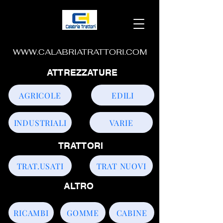
WWW.CALABRIATRATTORI.COM
ATTREZZATURE
AGRICOLE
EDILI
INDUSTRIALI
VARIE
TRATTORI
TRAT.USATI
TRAT NUOVI
ALTRO
RICAMBI
GOMME
CABINE