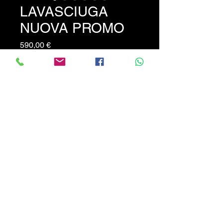
LAVASCIUGA
NUOVA PROMO
Prezzo
590,00 €
LAVASCIUGA elettrica
NUOVA- larghezza lavoro cm
50 completa di caricabatterie
incorporato. PREZZO
PROMOZIONALE NON
TRATTABILE !!!
CALABRIATRATTORI.COM