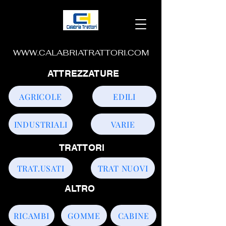
WWW.CALABRIATRATTORI.COM
ATTREZZATURE
AGRICOLE
EDILI
INDUSTRIALI
VARIE
TRATTORI
TRAT.USATI
TRAT NUOVI
ALTRO
RICAMBI
GOMME
CABINE