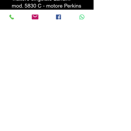
mod. 5830 C - motore Perkins
- larghezza trattore 1660 mm,
carro in buono stato - Motore
Buono - Completo di
documenti. CHIAMARE
SOLO SE INTERESSATI !
PREZZO NON TRATTABILE !
CALABRIATRATTORI.COM
info@calabriatrattori.com
© 2024 created by Calabria Trattori SRL-