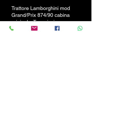
Trattore Lamborghini mod
Grand/Prix 874/90 cabina
originale. Trasmissione
agroshift con mazze marce
sottocarico- Comandi Pto-
Bloccaggio-Innesto Dt
elettroidraulici. Macchina
pronta all'uso. Prezzo non
trattabile.
CALABRIATRATTORI.COM