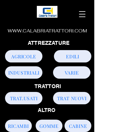
WWW.CALABRIATRATTORI.COM
ATTREZZATURE
AGRICOLE
EDILI
INDUSTRIALI
VARIE
TRATTORI
TRAT.USATI
TRAT NUOVI
ALTRO
RICAMBI
GOMME
CABINE