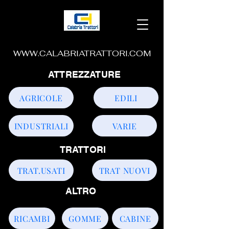
WWW.CALABRIATRATTORI.COM
ATTREZZATURE
AGRICOLE
EDILI
INDUSTRIALI
VARIE
TRATTORI
TRAT.USATI
TRAT NUOVI
ALTRO
RICAMBI
GOMME
CABINE