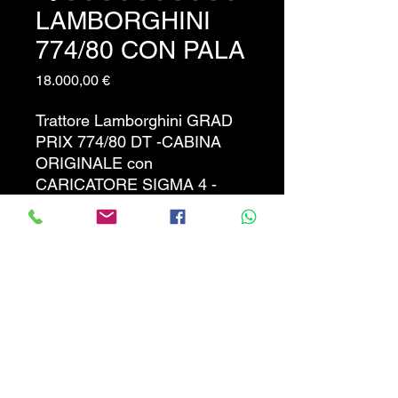
LAMBORGHINI
774/80 CON PALA
Prezzo
18.000,00 €
Trattore Lamborghini GRAD
PRIX 774/80 DT -CABINA
ORIGINALE con
CARICATORE SIGMA 4 -
BENNA con denti -
trasmissione 40Km./h-
inversore sincronizzato -
frenatura integrale sulle 4
ruote- distributori idraulici a 4
vie - MACCHINA PRONTA
ALL'USO - PREZZO NON
TRATTABILE !! - CHIAMARE
SOLO SE INTERESSATI !!!