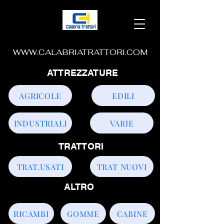
WWW.CALABRIATRATTORI.COM
ATTREZZATURE
AGRICOLE
EDILI
INDUSTRIALI
VARIE
TRATTORI
TRAT.USATI
TRAT NUOVI
ALTRO
RICAMBI
GOMME
CABINE