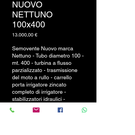
NUOVO
NETTUNO
100x400
Prezzo
13.000,00 €
Semovente Nuovo marca
Nettuno - Tubo diametro 100 -
mt. 400 - turbina a flusso
parzializzato - trasmissione
del moto a rullo - carrello
porta irrigatore zincato
completo di irrigatore -
stabilizzatori idraulici -
variatore di velocità -
manometro - conta metri ralla
girevole - tubo in polietilene
ad altissima resistenza sia