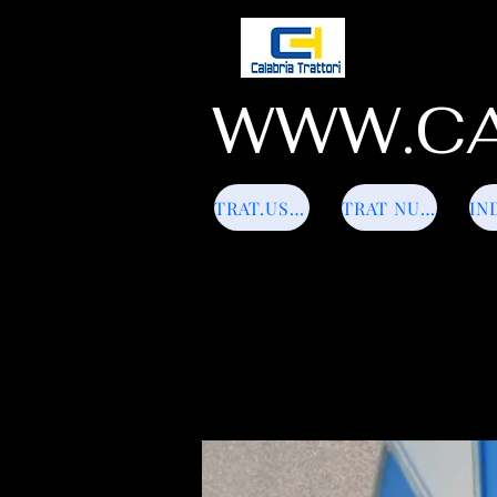
WWW.CA
TRAT.USATI
TRAT NUOVI