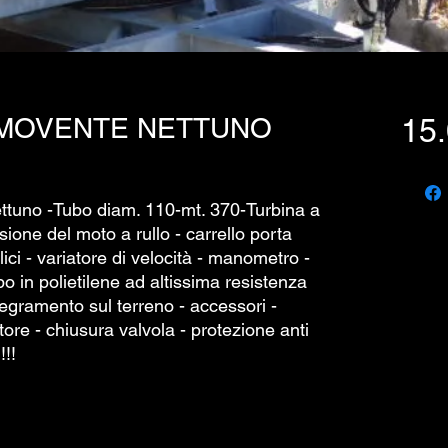
EMOVENTE NETTUNO
15.
uno -Tubo diam. 110-mt. 370-Turbina a
sione del moto a rullo - carrello porta
ulici - variatore di velocità - manometro -
bo in polietilene ad altissima resistenza
fegramento sul terreno - accessori -
tore - chiusura valvola - protezione anti
!!