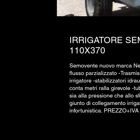
IRRIGATORE S
110X370
Semovente nuovo marca Nett
flusso parzializzato -Trasmis
irrigatore -stabilizzatori idra
conta metri ralla girevole -tu
sia alla pressione che allo s
giunto di collegamento irriga
infortunistica. PREZZO+IVA !