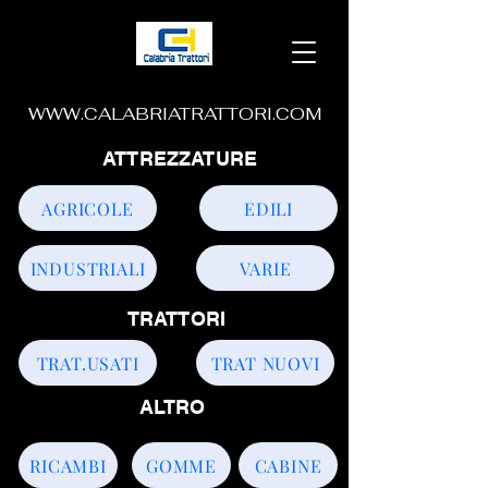
WWW.CALABRIATRATTORI.COM
ATTREZZATURE
AGRICOLE
EDILI
INDUSTRIALI
VARIE
TRATTORI
TRAT.USATI
TRAT NUOVI
ALTRO
RICAMBI
GOMME
CABINE