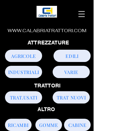
WWW.CALABRIATRATTORI.COM
ATTREZZATURE
AGRICOLE
EDILI
INDUSTRIALI
VARIE
TRATTORI
TRAT.USATI
TRAT NUOVI
ALTRO
RICAMBI
GOMME
CABINE