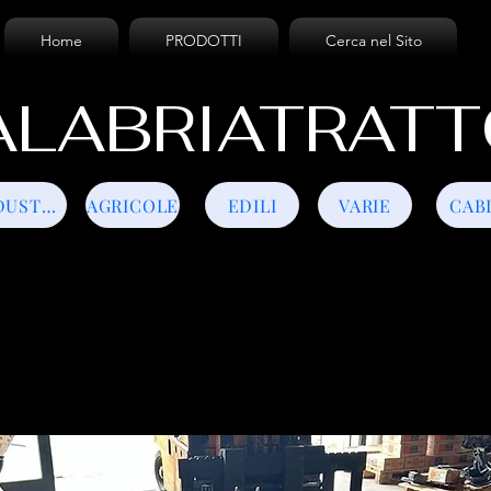
Home
PRODOTTI
Cerca nel Sito
LABRIATRATT
INDUSTRIALI
AGRICOLE
EDILI
VARIE
CAB