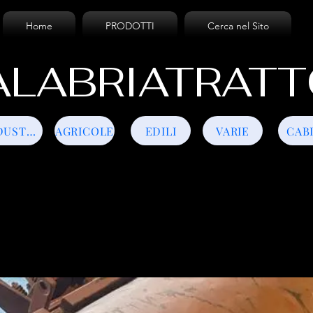
Home
PRODOTTI
Cerca nel Sito
LABRIATRATT
INDUSTRIALI
AGRICOLE
EDILI
VARIE
CAB