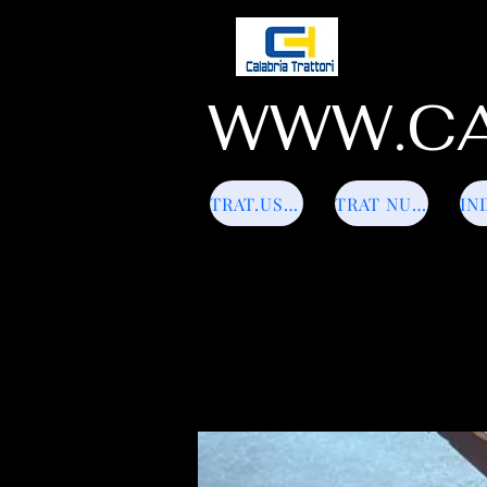
WWW.CA
TRAT.USATI
TRAT NUOVI