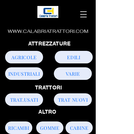
WWW.CALABRIATRATTORI.COM
ATTREZZATURE
AGRICOLE
EDILI
INDUSTRIALI
VARIE
TRATTORI
TRAT.USATI
TRAT NUOVI
ALTRO
RICAMBI
GOMME
CABINE