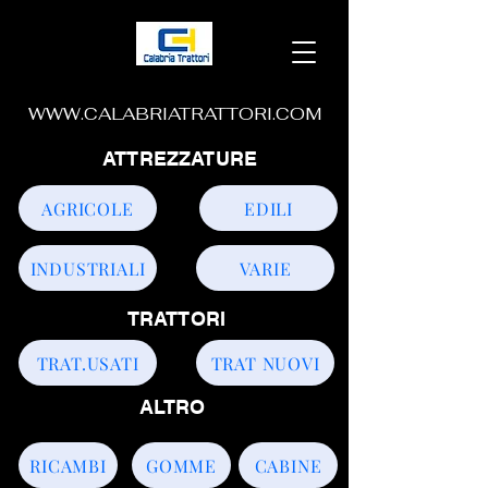
WWW.CALABRIATRATTORI.COM
ATTREZZATURE
AGRICOLE
EDILI
INDUSTRIALI
VARIE
TRATTORI
TRAT.USATI
TRAT NUOVI
ALTRO
RICAMBI
GOMME
CABINE