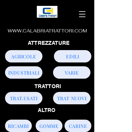
WWW.CALABRIATRATTORI.COM
ATTREZZATURE
AGRICOLE
EDILI
INDUSTRIALI
VARIE
TRATTORI
TRAT.USATI
TRAT NUOVI
ALTRO
RICAMBI
GOMME
CABINE