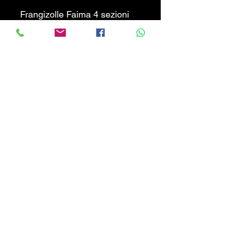
Frangizolle Faima 4 sezioni
molleggiato con dischi
anteriori nuovi. Peso Kg 560
larghezza lavoro cm 220.
PREZZO NON TRATTABILE
!!!
CALABRIATRATTORI.COM
info@calabriatrattori.com
© 2024 created by Calabria Trattori SRL-