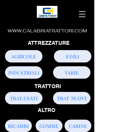
WWW.CALABRIATRATTORI.COM
ATTREZZATURE
AGRICOLE
EDILI
INDUSTRIALI
VARIE
TRATTORI
TRAT.USATI
TRAT NUOVI
ALTRO
RICAMBI
GOMME
CABINE