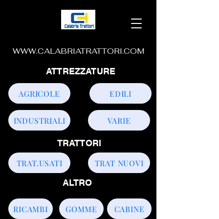
WWW.CALABRIATRATTORI.COM
ATTREZZATURE
AGRICOLE
EDILI
INDUSTRIALI
VARIE
TRATTORI
TRAT.USATI
TRAT NUOVI
ALTRO
RICAMBI
GOMME
CABINE