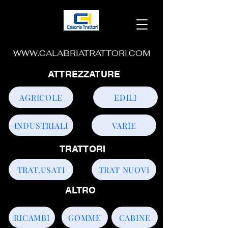
WWW.CALABRIATRATTORI.COM
ATTREZZATURE
AGRICOLE
EDILI
INDUSTRIALI
VARIE
TRATTORI
TRAT.USATI
TRAT NUOVI
ALTRO
RICAMBI
GOMME
CABINE