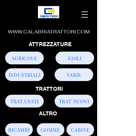
WWW.CALABRIATRATTORI.COM
ATTREZZATURE
AGRICOLE
EDILI
INDUSTRIALI
VARIE
TRATTORI
TRAT.USATI
TRAT NUOVI
ALTRO
RICAMBI
GOMME
CABINE