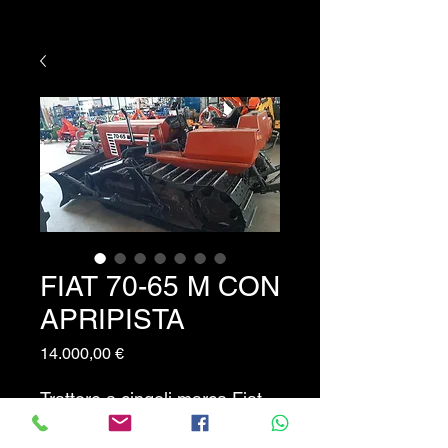
FIAT 70-65 M CON
APRIPISTA
Prezzo
14.000,00 €
Trattore a cingoli marca Fiat
Mod 70-65 montagna con
apripista buono stato