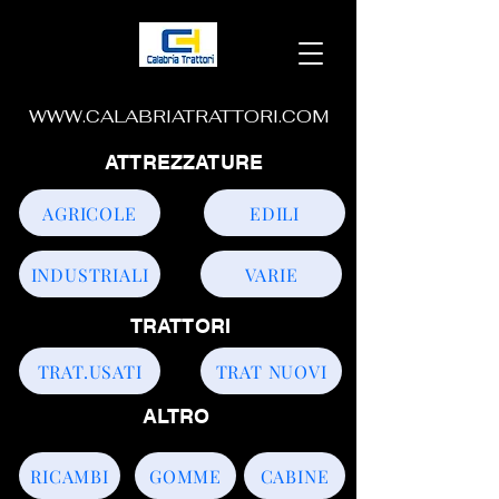
WWW.CALABRIATRATTORI.COM
ATTREZZATURE
AGRICOLE
EDILI
INDUSTRIALI
VARIE
TRATTORI
TRAT.USATI
TRAT NUOVI
ALTRO
RICAMBI
GOMME
CABINE